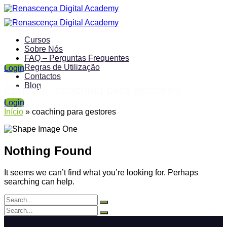
Cursos
Sobre Nós
FAQ – Perguntas Frequentes
Regras de Utilização
Login
Contactos
Blog
Etiqueta:
coaching para gestores
Login
Início
»
coaching para gestores
Nothing Found
It seems we can’t find what you’re looking for. Perhaps
searching can help.