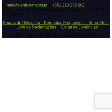
E.
mail@geniusymeios.pt
T.
+351 213 239 202
M.
Quinta do Bom Pastor Estrada da Buraca, 8 - 12 | 1549 -
025 Lisboa
Regras de Utilização
Perguntas Frequentes
Sobre Nós
Livro de Reclamações
Canal de Denúncias
© 2026 Genius y Meios. Todos os direitos reservados.