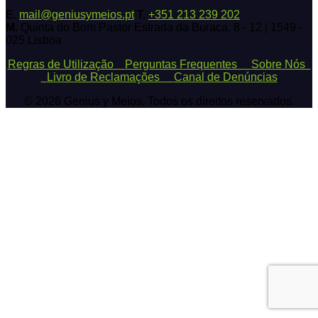
E.
mail@geniusymeios.pt
T.
+351 213 239 202
M.
Quinta do Bom Pastor Estrada da Buraca, 8 - 12 | 1549 -
025 Lisboa
Regras de Utilização
Perguntas Frequentes
Sobre Nós
Livro de Reclamações
Canal de Denúncias
© 2026 Genius y Meios. Todos os direitos reservados.