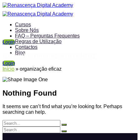
Cursos
Sobre Nós
FAQ – Perguntas Frequentes
Regras de Utilização
Login
Contactos
Blog
Etiqueta:
organização eficaz
Login
Início
»
organização eficaz
Nothing Found
It seems we can’t find what you’re looking for. Perhaps
searching can help.