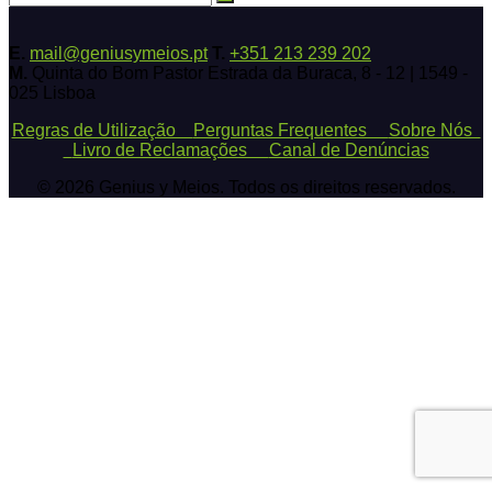
E.
mail@geniusymeios.pt
T.
+351 213 239 202
M.
Quinta do Bom Pastor Estrada da Buraca, 8 - 12 | 1549 -
025 Lisboa
Regras de Utilização
Perguntas Frequentes
Sobre Nós
Livro de Reclamações
Canal de Denúncias
© 2026 Genius y Meios. Todos os direitos reservados.