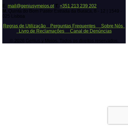
E.
mail@geniusymeios.pt
T.
+351 213 239 202
M.
Quinta do Bom Pastor Estrada da Buraca, 8 - 12 | 1549 -
025 Lisboa
Regras de Utilização
Perguntas Frequentes
Sobre Nós
Livro de Reclamações
Canal de Denúncias
© 2026 Genius y Meios. Todos os direitos reservados.