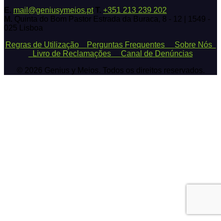
E.
mail@geniusymeios.pt
T.
+351 213 239 202
M.
Quinta do Bom Pastor Estrada da Buraca, 8 - 12 | 1549 -
025 Lisboa
Regras de Utilização
Perguntas Frequentes
Sobre Nós
Livro de Reclamações
Canal de Denúncias
© 2026 Genius y Meios. Todos os direitos reservados.