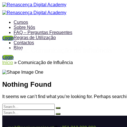
Cursos
Sobre Nós
FAQ – Perguntas Frequentes
Regras de Utilização
Login
Contactos
Blog
Etiqueta:
Comunicação de Influência
Login
Início
»
Comunicação de Influência
Nothing Found
It seems we can’t find what you’re looking for. Perhaps search