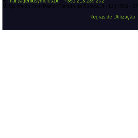
E.
mail@geniusymeios.pt
T.
+351 213 239 202
M.
Quinta do Bom Pastor Estrada da Buraca, 8 - 12 | 1549 - 0
Regras de Utilizaçã