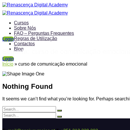
Cursos
Sobre Nós
FAQ – Perguntas Frequentes
Regras de Utilização
Login
Contactos
Blog
Etiqueta:
curso de comunicação emocion
Login
Início
»
curso de comunicação emocional
Nothing Found
It seems we can’t find what you’re looking for. Perhaps search