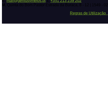
E.
mail@geniusymeios.pt
T.
+351 213 239 202
M.
Quinta do Bom Pastor Estrada da Buraca, 8 - 12 | 1549 - 0
Regras de Utilizaçã