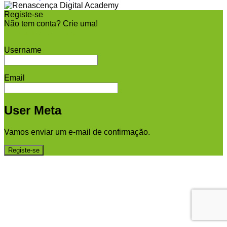
Registe-se
Não tem conta? Crie uma!
Registar a sua conta
Username
Email
User Meta
Vamos enviar um e-mail de confirmação.