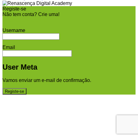
Registe-se
Não tem conta? Crie uma!
Registar a sua conta
Username
Email
User Meta
Vamos enviar um e-mail de confirmação.