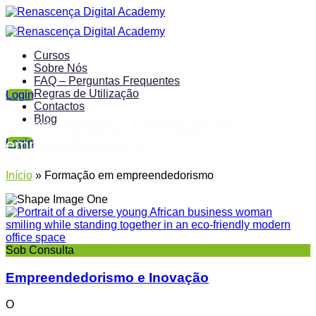
Cursos
Sobre Nós
FAQ – Perguntas Frequentes
Regras de Utilização
Login
Contactos
Blog
Curso Category:
Formação em
empreendedorismo
Login
Início
»
Formação em empreendedorismo
Sob Consulta
Empreendedorismo e Inovação
O